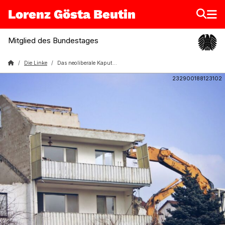
Lorenz Gösta Beutin
Mitglied des Bundestages
Lorenz Gösta Beutin
Die Linke
Das neoliberale Kaputtsparen ist lebensgefährlich!
232900188123102